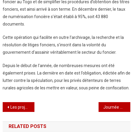
foncier au Togo et de simplifier les procédures d’obtention des titres
fonciers, est ainsi arrivé à son terme. En décembre dernier, le taux
de numérisation foncière s’était établi à 95%, soit 43 880
documents.
Cette opération qui facilite en outre l’archivage, la recherche et la
résolution de litiges fonciers, s’inscrit dans la volonté du
gouvernement d’assainir véritablement le secteur du foncier.
Depuis le début de l’année, de nombreuses mesures ont été
également prises. La dernière en date est l’obligation, édictée afin de
lutter contre la spéculation, pour les privés détenteurs de terres
rurales agricoles de les mettre en valeur, sous peine de confiscation.
Navigation
Les projets de L’ONG Dédomé bientôt en faveur des jeunes au Togo
Journée mondiale de l’eau : »De l’eau potable en quantité suffisante pour chaque citoyen togolais doit devenir une réalité »
de
RELATED POSTS
l’article