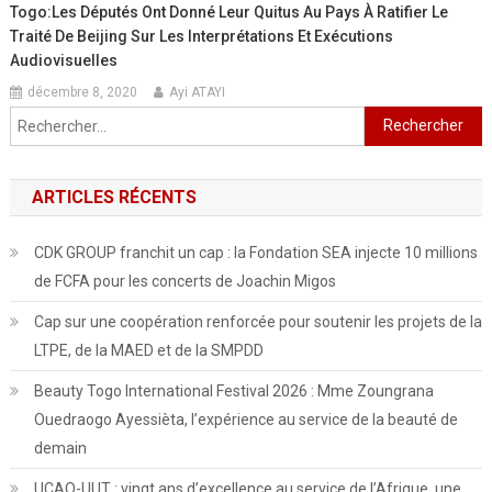
Togo:Les Députés Ont Donné Leur Quitus Au Pays À Ratifier Le
Traité De Beijing Sur Les Interprétations Et Exécutions
Audiovisuelles
décembre 8, 2020
Ayi ATAYI
Rechercher :
ARTICLES RÉCENTS
CDK GROUP franchit un cap : la Fondation SEA injecte 10 millions
de FCFA pour les concerts de Joachin Migos
Cap sur une coopération renforcée pour soutenir les projets de la
LTPE, de la MAED et de la SMPDD
Beauty Togo International Festival 2026 : Mme Zoungrana
Ouedraogo Ayessièta, l’expérience au service de la beauté de
demain
UCAO-UUT : vingt ans d’excellence au service de l’Afrique, une