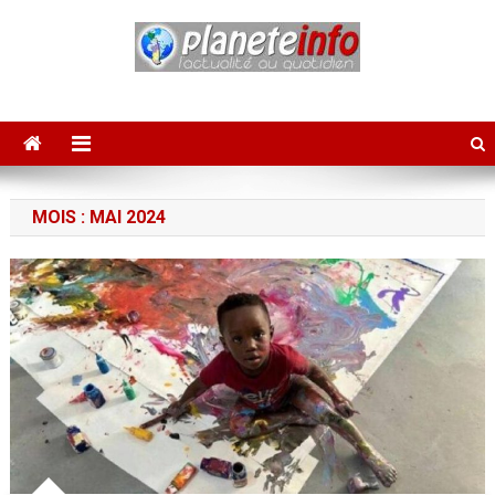
Skip
to
content
PLANETE INFO
L'actualité au quotidien
MOIS :
MAI 2024