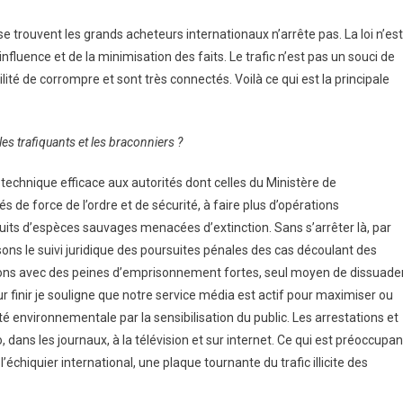
 trouvent les grands acheteurs internationaux n’arrête pas. La loi n’est
’influence et de la minimisation des faits. Le trafic n’est pas un souci de
ibilité de corrompre et sont très connectés. Voilà ce qui est la principale
 trafiquants et les braconniers ?
chnique efficace aux autorités dont celles du Ministère de
 de force de l’ordre et de sécurité, à faire plus d’opérations
uits d’espèces sauvages menacées d’extinction. Sans s’arrêter là, par
isons le suivi juridique des poursuites pénales des cas découlant des
ations avec des peines d’emprisonnement fortes, seul moyen de dissuader
pour finir je souligne que notre service média est actif pour maximiser ou
ité environnementale par la sensibilisation du public. Les arrestations et
 dans les journaux, à la télévision et sur internet. Ce qui est préoccupan
échiquier international, une plaque tournante du trafic illicite des