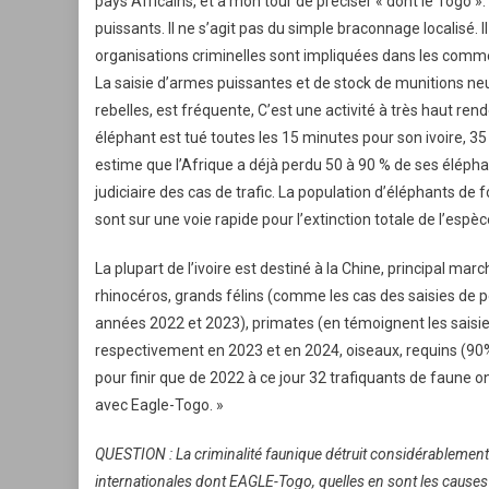
pays Africains, et à mon tour de préciser « dont le Togo 
puissants. Il ne s’agit pas du simple braconnage localisé. Il
organisations criminelles sont impliquées dans les comme
La saisie d’armes puissantes et de stock de munitions ne
rebelles, est fréquente, C’est une activité à très haut re
éléphant est tué toutes les 15 minutes pour son ivoire, 3
estime que l’Afrique a déjà perdu 50 à 90 % de ses élépha
judiciaire des cas de trafic. La population d’éléphants de
sont sur une voie rapide pour l’extinction totale de l’espèc
La plupart de l’ivoire est destiné à la Chine, principal m
rhinocéros, grands félins (comme les cas des saisies de p
années 2022 et 2023), primates (en témoignent les saisie
respectivement en 2023 et en 2024, oiseaux, requins (90%
pour finir que de 2022 à ce jour 32 trafiquants de faune o
avec Eagle-Togo. »
QUESTION : La criminalité faunique détruit considérablement 
internationales dont EAGLE-Togo, quelles en sont les causes