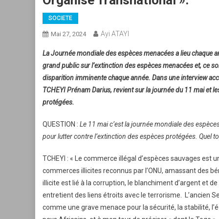
Organisé Transnational ».
SOCIETE
Ayi ATAYI
Mai 27, 2024
La Journée mondiale des espèces menacées a lieu chaque année
grand public sur l’extinction des espèces menacées et, ce s
disparition imminente chaque année. Dans une interview acc
TCHEYI Prénam Darius, revient sur la journée du 11 mai et le
protégées.
QUESTION :
Le 11 mai c’est la journée mondiale des espèce
pour lutter contre l’extinction des espèces protégées. Quel t
TCHEYI : « Le commerce illégal d’espèces sauvages est un
commerces illicites reconnus par l’ONU, amassant des bé
illicite est lié à la corruption, le blanchiment d’argent et d
entretient des liens étroits avec le terrorisme. L’ancien 
comme une grave menace pour la sécurité, la stabilité, l’