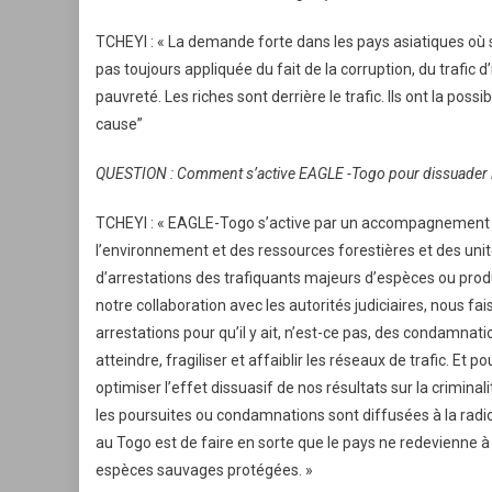
TCHEYI : « La demande forte dans les pays asiatiques où se
pas toujours appliquée du fait de la corruption, du trafic d
pauvreté. Les riches sont derrière le trafic. Ils ont la poss
cause”
QUESTION : Comment s’active EAGLE -Togo pour dissuader les
TCHEYI : « EAGLE-Togo s’active par un accompagnement te
l’environnement et des ressources forestières et des unités
d’arrestations des trafiquants majeurs d’espèces ou prod
notre collaboration avec les autorités judiciaires, nous fa
arrestations pour qu’il y ait, n’est-ce pas, des condamn
atteindre, fragiliser et affaiblir les réseaux de trafic. Et 
optimiser l’effet dissuasif de nos résultats sur la criminal
les poursuites ou condamnations sont diffusées à la radio,
au Togo est de faire en sorte que le pays ne redevienne à l’
espèces sauvages protégées. »