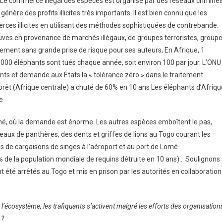
». Le commerce illégal des espèces est organisé par des réseaux criminel
 génère des profits illicites très importants. Il est bien connu que les
rces illicites en utilisant des méthodes sophistiquées de contrebande.
uves en provenance de marchés illégaux, de groupes terroristes, group
ndement sans grande prise de risque pour ses auteurs, En Afrique, 1
5 000 éléphants sont tués chaque année, soit environ 100 par jour. L’ONU
nts et demande aux États la « tolérance zéro » dans le traitement
 forêt (Afrique centrale) a chuté de 60% en 10 ans Les éléphants d’Afriqu
e
arché, où la demande est énorme. Les autres espèces emboîtent le pas,
eaux de panthères, des dents et griffes de lions au Togo courant les
s de cargaisons de singes à l’aéroport et au port de Lomé
 de la population mondiale de requins détruite en 10 ans)… Soulignons
nt été arrêtés au Togo et mis en prison par les autorités en collaboration
l’écosystème, les trafiquants s’activent malgré les efforts des organisation
 ?