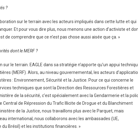
és ?
tion sur le terrain avec les acteurs impliqués dans cette lutte et qui
anquer. Et pour vous dire plus, nous menons une action d’activiste et do
e est de comprendre que ce n’est pas chose aussi aisée que ça. »
rités dont le MERF ?
en sur le terrain. EAGLE dans sa stratégie n’apporte qu’un appui techniq
ières (MERF). Alors, au niveau gouvernemental, les acteurs d’applicati
istères : Environnement, Sécurité et la Justice. Pour ce qui concerne le
ervices techniques que sont la Direction des Ressources Forestières et
istère de la sécurité, c’est spécialement avec la Gendarmerie et la poli
ce Central de Répression du Trafic Illicite de Drogue et du Blanchiment
stère de la Justice, nous travaillons plus avec le Parquet, mais
veau international, nous collaborons avec les ambassades (UE,
ésil) et les institutions financières. »