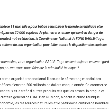
 le 11 mai. Elle a pour but de sensibiliser le monde scientifique et le
ont plus de 20 000 espèces de plantes et animaux qui sont en danger de
ordée à notre rédaction, le Coordinateur National de l’ONG EAGLE-Togo,
s actions de son organisation pour lutter contre la disparition des espèces
s menacées, votre organisation EAGLE -Togo se tient toujours en avant gar
opo pouvez-vous nous faire sur la criminalité faunique ?
 crime organisé transnational. Il occupe le 4ème rang mondial des
néfices d’environ 200 milliards de dollars chaque année. Ce commerce
e capitaux et le trafic d’autres produits tels que les armes, la drogue et
Secrétaire général de l’ONU Ban Ki -Moon, a décrit le crime faunique
économie, les ressources naturelles et le patrimoine culturel de nombre