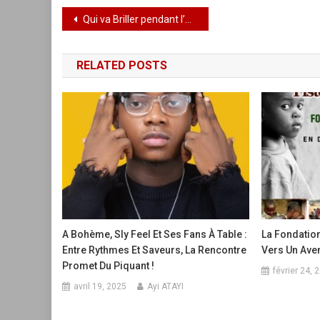
Navigation
Qui va Briller pendant l’Euro et Copa América ?
de
RELATED POSTS
l’article
A Bohème, Sly Feel Et Ses Fans À Table :
La Fondation
Entre Rythmes Et Saveurs, La Rencontre
Vers Un Aven
Promet Du Piquant !
février 24, 
avril 19, 2025
Ayi ATAYI