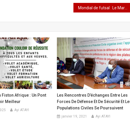
Mondial de futsal : Le Maroc a hérité du groupe E
 Fiston Afrique : Un Pont
Les Rencontres D’échanges Entre Les
ir Meilleur
Forces De Défense Et De Sécurité Et Le
Populations Civiles Se Poursuivent
2025
Ayi ATAYI
janvier 19, 2021
Ayi ATAYI