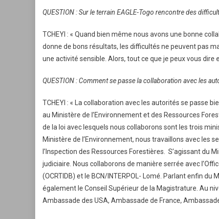
QUESTION : Sur le terrain EAGLE-Togo rencontre des difficult
TCHEYI : « Quand bien même nous avons une bonne collabora
donne de bons résultats, les difficultés ne peuvent pas m
une activité sensible. Alors, tout ce que je peux vous dir
QUESTION : Comment se passe la collaboration avec les auto
TCHEYI : « La collaboration avec les autorités se passe bi
au Ministère de l’Environnement et des Ressources Forest
de la loi avec lesquels nous collaborons sont les trois min
Ministère de l’Environnement, nous travaillons avec les s
l’Inspection des Ressources Forestières. S’agissant du Min
judiciaire. Nous collaborons de manière serrée avec l’Offi
(OCRTIDB) et le BCN/INTERPOL- Lomé. Parlant enfin du Mini
également le Conseil Supérieur de la Magistrature. Au ni
Ambassade des USA, Ambassade de France, Ambassade du Br