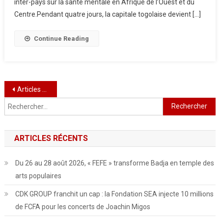
inter-pays sur la santé mentale en Afrique de l’Ouest et du
Centre.Pendant quatre jours, la capitale togolaise devient […]
Continue Reading
Navigation
Articles plus anciens
Rechercher :
des
articles
ARTICLES RÉCENTS
Du 26 au 28 août 2026, « FEFE » transforme Badja en temple des
arts populaires
CDK GROUP franchit un cap : la Fondation SEA injecte 10 millions
de FCFA pour les concerts de Joachin Migos