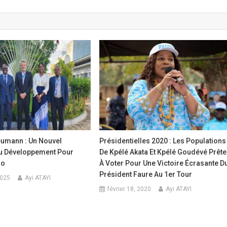
umann : Un Nouvel
Présidentielles 2020 : Les Populations
Du Développement Pour
De Kpélé Akata Et Kpélé Goudévé Prêt
go
À Voter Pour Une Victoire Écrasante D
Président Faure Au 1er Tour
2025
Ayi ATAYI
février 18, 2020
Ayi ATAYI