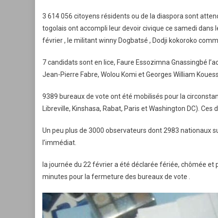
3 614 056 citoyens résidents ou de la diaspora sont attend
togolais ont accompli leur devoir civique ce samedi dans 
février , le militant winny Dogbatsé , Dodji kokoroko comm
7 candidats sont en lice, Faure Essozimna Gnassingbé l’
Jean-Pierre Fabre, Wolou Komi et Georges William Koues
9389 bureaux de vote ont été mobilisés pour la circonstanc
Libreville, Kinshasa, Rabat, Paris et Washington DC). Ces 
Un peu plus de 3000 observateurs dont 2983 nationaux sup
l’immédiat.
la journée du 22 février a été déclarée fériée, chômée et
minutes pour la fermeture des bureaux de vote .