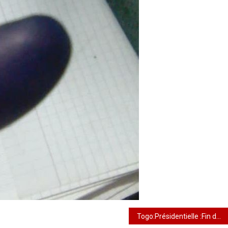
Togo:Présidentielle :Fin du scrutin général en mode uninominal majoritaire à deux tours:les premiers résultats attendus dans quelques heures