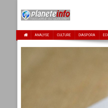
Skip
to
content
PLANETE INFO
L'actualité au quotidien
ANALYSE
CULTURE
DIASPORA
EC