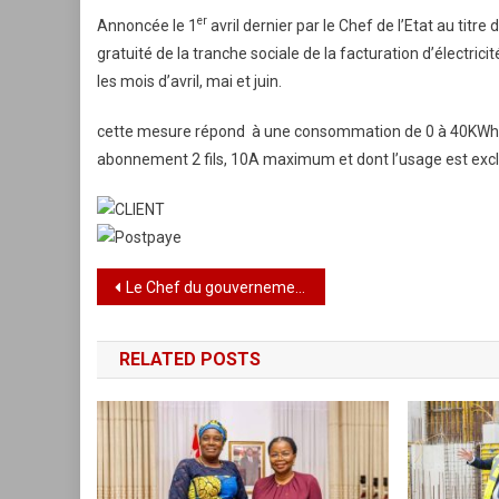
er
Annoncée le 1
avril dernier par le Chef de l’Etat au titr
gratuité de la tranche sociale de la facturation d’électrici
les mois d’avril, mai et juin.
cette mesure répond à une consommation de 0 à 40KWh, po
abonnement 2 fils, 10A maximum et dont l’usage est ex
Navigation
Le Chef du gouvernement Komi Selom Klassou a échangé avec les médecins cubains
de
RELATED POSTS
l’article