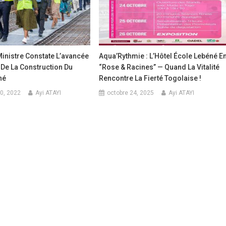
inistre Constate L’avancée
Aqua’Rythmie : L’Hôtel École Lebéné E
De La Construction Du
“Rose & Racines” — Quand La Vitalité
hé
Rencontre La Fierté Togolaise !
0, 2022
Ayi ATAYI
octobre 24, 2025
Ayi ATAYI