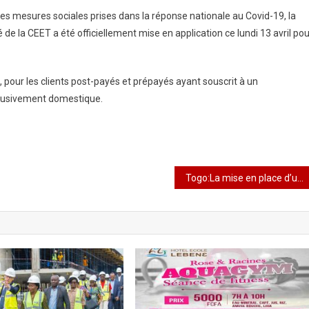
e des mesures sociales prises dans la réponse nationale au Covid-19, la
té de la CEET a été officiellement mise en application ce lundi 13 avril po
ur les clients post-payés et prépayés ayant souscrit à un
clusivement domestique.
Togo:La mise en place d’une mesure de confinement total dans la riposte au Covid-19, coûterait « extrêmement cher à l’Etat togolais,estiment des chercheurs universitaires