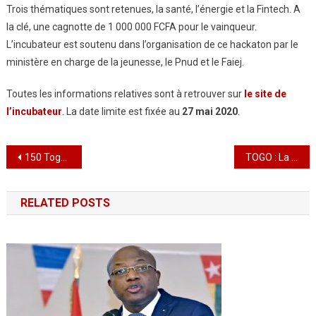
Trois thématiques sont retenues, la santé, l’énergie et la Fintech. A
la clé, une cagnotte de 1 000 000 FCFA pour le vainqueur.
L’incubateur est soutenu dans l’organisation de ce hackaton par le
ministère en charge de la jeunesse, le Pnud et le Faiej.
Toutes les informations relatives sont à retrouver sur
le site de
l’incubateur
. La date limite est fixée au
27 mai 2020
.
Navigation
150 Togolais rapatriés de France et du Koweït
TOGO : La structure CCT BATIMAT en appui à JUCUT dans la lutte contre la pandémie du COVID-19
de
RELATED POSTS
l’article