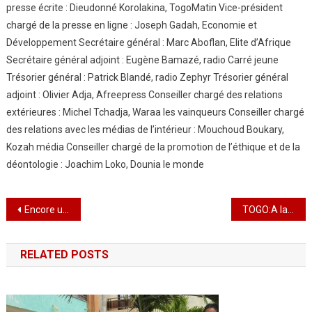
presse écrite : Dieudonné Korolakina, TogoMatin Vice-président
chargé de la presse en ligne : Joseph Gadah, Economie et
Développement Secrétaire général : Marc Aboflan, Elite d’Afrique
Secrétaire général adjoint : Eugène Bamazé, radio Carré jeune
Trésorier général : Patrick Blandé, radio Zephyr Trésorier général
adjoint : Olivier Adja, Afreepress Conseiller chargé des relations
extérieures : Michel Tchadja, Waraa les vainqueurs Conseiller chargé
des relations avec les médias de l’intérieur : Mouchoud Boukary,
Kozah média Conseiller chargé de la promotion de l’éthique et de la
déontologie : Joachim Loko, Dounia le monde
Navigation
Encore un autre événement en Ligne , La 3ème conférence internationale sur les entreprises sociales: Elle s’ouvre ce Lundi
TOGO:A la conquête des cœurs de ses consommateurs : La BB innove :PLUS QU’UNE BIERE, LA « FLAG SPECIALE » EST DESORMAIS DISPONIBLE PARTOUT
de
RELATED POSTS
l’article