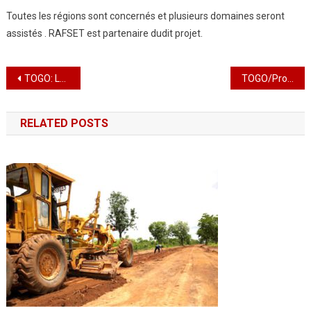
Toutes les régions sont concernés et plusieurs domaines seront
assistés . RAFSET est partenaire dudit projet.
Navigation
TOGO: Lutte contre Covid 19 :Le PDP innove avec #ASSILASSIME- SCHOOL#
TOGO/Projet AMELEMIASSI : »Elève moi aussi »,Une véritable aubaine pour offrir à ces jeunes des chances équitables d’éducation et de culture.
de
RELATED POSTS
l’article