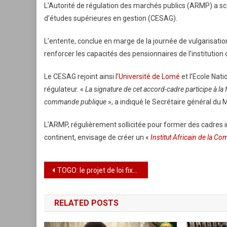
L’Autorité de régulation des marchés publics (ARMP) a sce
d’études supérieures en gestion (CESAG).
L’entente, conclue en marge de la journée de vulgarisati
renforcer les capacités des pensionnaires de l’instituti
Le CESAG rejoint ainsi
l’Université de Lomé
et l’Ecole Nat
régulateur. «
La signature de cet accord-cadre participe à la
commande publique
», a indiqué le Secrétaire général du 
L’ARMP, régulièrement sollicitée pour former des cadres 
continent, envisage de créer un «
Institut Africain de la 
Navigation
TOGO: le projet de loi fixant les nouvelles attributions du médiateur de la république est adopté par le parlement
de
RELATED POSTS
l’article