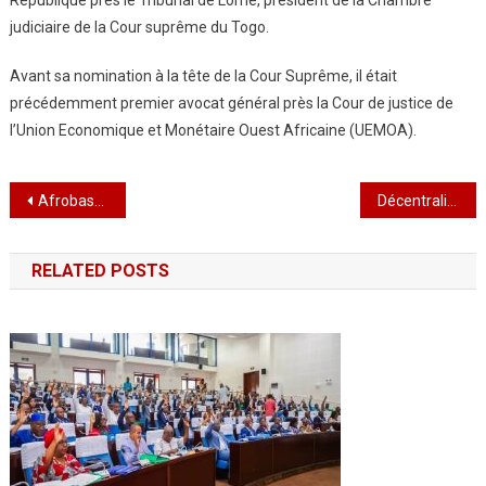
République près le Tribunal de Lomé, président de la Chambre
judiciaire de la Cour suprême du Togo.
Avant sa nomination à la tête de la Cour Suprême, il était
précédemment premier avocat général près la Cour de justice de
l’Union Economique et Monétaire Ouest Africaine (UEMOA).
Navigation
Afrobasket U18 Garçons : Bourama Coulibaly, le redoutable Aiglon
Décentralisation : des élections régionales auront lieu en 2021
de
RELATED POSTS
l’article