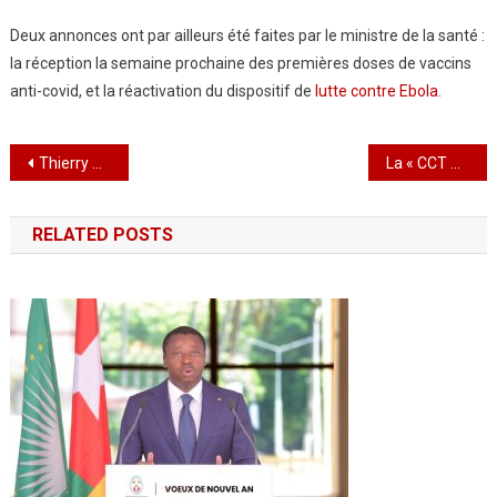
Deux annonces ont par ailleurs été faites par le ministre de la santé :
la réception la semaine prochaine des premières doses de vaccins
anti-covid, et la réactivation du dispositif de
lutte contre Ebola
.
Navigation
Thierry Awesso, Nouveau Président du Conseil d’Administration de Nioto
La « CCT BATIMAT » récompense les meilleurs carreleurs Togolais
de
RELATED POSTS
l’article