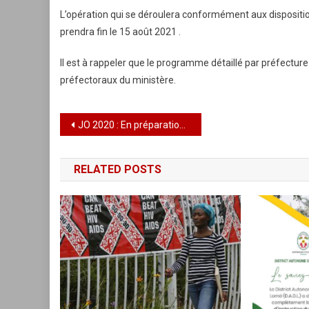
L’opération qui se déroulera conformément aux disposition
prendra fin le 15 août 2021 .
Il est à rappeler que le programme détaillé par préfectu
préfectoraux du ministère.
Navigation
JO 2020 : En préparation la Team USA affronte demain l’Australie
de
RELATED POSTS
l’article