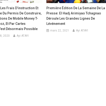
es Frais D’instruction Et
Première Édition De La Semaine De La
e Du Permis De Construire,
Presse: El Hadj Arimiyao Tchagnao
tions De Mobile Money T-
Déroule Les Grandes Lignes De
oz, Et Par Cartes
Lévénement
C’est Désormais Possible
mars 22, 2021
Ayi ATAYI
8, 2020
Ayi ATAYI