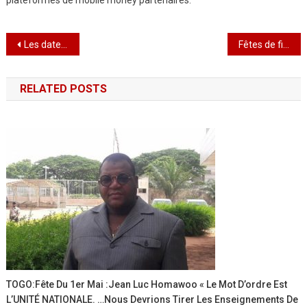
Navigation
Les dates des examens et concours de l’année scolaire 2021-2022 connues
Fêtes de fin d’année : le Gouvernement décide de nouvelles mesures
de
RELATED POSTS
l’article
TOGO:Fête Du 1er Mai :Jean Luc Homawoo « Le Mot D’ordre Est
L’UNITÉ NATIONALE. …Nous Devrions Tirer Les Enseignements De