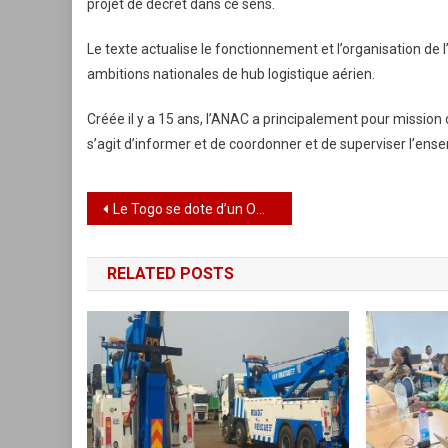
projet de décret dans ce sens.
Le texte actualise le fonctionnement et l’organisation de l
ambitions nationales de hub logistique aérien.
Créée il y a 15 ans, l’ANAC a principalement pour mission de
s’agit d’informer et de coordonner et de superviser l’ense
Navigation
Le Togo se dote d’un Office national de la sécurité routière
de
RELATED POSTS
l’article