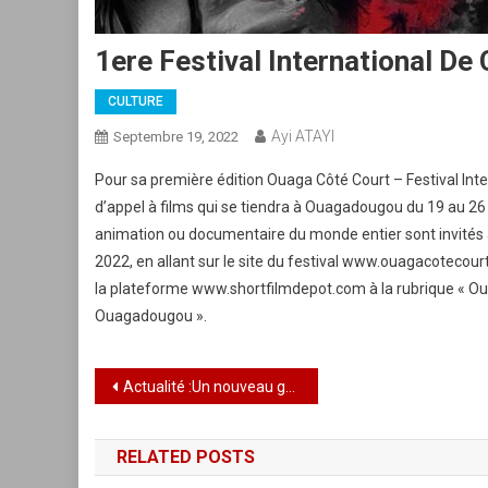
1ere Festival International D
CULTURE
Ayi ATAYI
Septembre 19, 2022
Pour sa première édition Ouaga Côté Court – Festival I
d’appel à films qui se tiendra à Ouagadougou du 19 au 26
animation ou documentaire du monde entier sont invités 
2022, en allant sur le site du festival www.ouagacotecourt
la plateforme www.shortfilmdepot.com à la rubrique « Ou
Ouagadougou ».
Navigation
Actualité :Un nouveau gouvernement au sénégal: Quatorze des 38 nouveaux ministres ont gardé le même portefeuille
de
RELATED POSTS
l’article