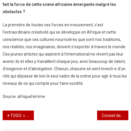
fait la force de cette scène africaine émergente malgré les
obstacles ?
La première de toutes ces forces en mouvement, c’est
l’extraordinaire créativité qui se développe en Afrique et cette
conscience que ces cultures nourricières que sont nos traditions,
nos réalités, nos imaginaires, doivent s’exporter à travers le monde.
Ces jeunes artistes qui aspirent à l’international ne rêvent pas leur
avenir, ils et elles y travaillent chaque jour, avec beaucoup de talent,
d’exigence et d’abnégation. Chacun, chacune se sent investi-e d’un
rôle qui dépasse de loin le seul cadre de la scène pour agir à tous les
niveaux de ce qui compte pour faire société.
Source :afriquefemme
Navigation
TOGO: « AWUNYO AWARDS 4 » a tenu toutes ses promesses
Conseil des ministres: Vers la création d’un centre national du cinéma et l’image animée
de