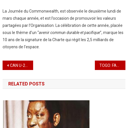
La Journée du Commonwealth, est observée le deuxième lundi de
mars chaque année, et est l’occasion de promouvoir les valeurs
partagées par l’Organisation. La célébration de cette année, placée
sous le thème d’un “
avenir commun durable et pacifique
”, marque les
10 ans de la signature de la Charte qui régit les 2,5 milliards de
citoyens de l’espace.
Navigation
CAN U-20: Le Sénégal sur le toit de l’Afrique !
TOGO: FAMATH PRODUCTION PRESSING , la locomotive de la filière pressing au Togo.
de
RELATED POSTS
l’article