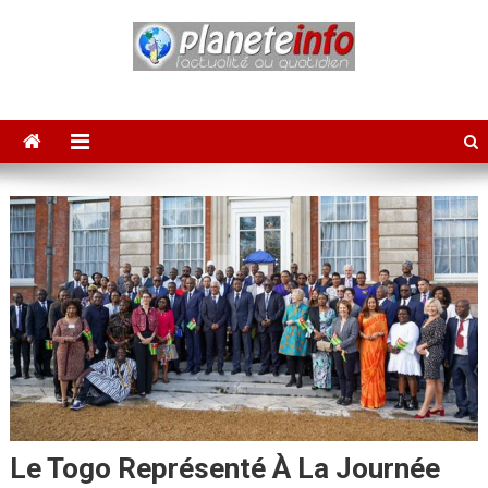
Skip
to
content
PLANETE INFO
L'actualité au quotidien
Le Togo Représenté À La Journée