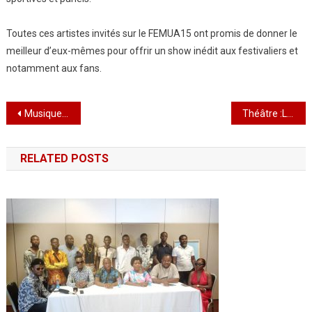
Toutes ces artistes invités sur le FEMUA15 ont promis de donner le
meilleur d’eux-mêmes pour offrir un show inédit aux festivaliers et
notamment aux fans.
Navigation
Musique: Le Togo marque d’une empreinte spéciale et indélébile l’Edition 15 du FEMUA
Théâtre :Lomé accueille « Pseudo-vie familiale » un spectacle émouvant ,percutant..
de
RELATED POSTS
l’article