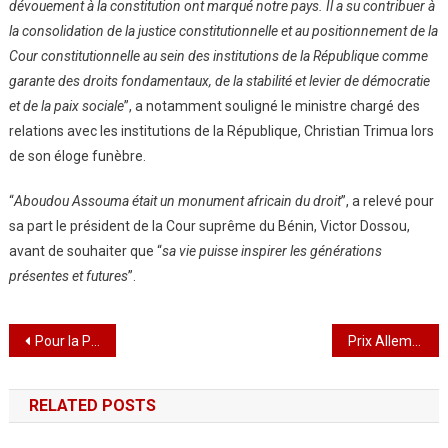
dévouement à la constitution ont marqué notre pays. Il a su contribuer à
la consolidation de la justice constitutionnelle et au positionnement de la
Cour constitutionnelle au sein des institutions de la République comme
garante des droits fondamentaux, de la stabilité et levier de démocratie
et de la paix sociale
”, a notamment souligné le ministre chargé des
relations avec les institutions de la République, Christian Trimua lors
de son éloge funèbre.
“
Aboudou Assouma était un monument africain du droit
”, a relevé pour
sa part le président de la Cour suprême du Bénin, Victor Dossou,
avant de souhaiter que “
sa vie puisse inspirer les générations
présentes et futures
”.
Navigation
Pour la Promotion de la culture et du sport :L’Université de Lomé et la Fondation Adebayor ensembles pour la formation de la jeunesse
Prix Allemand pour l’Afrique 2023: Trois Camerounaises lauréates sur le Podium
de
RELATED POSTS
l’article