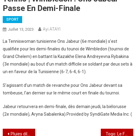
Passe En Demi-Finale
SPORT
Ayi ATAYI
Juillet 13, 2023
La Tenniswoman tunisienne Ons Jabeur (6e mondiale) s’est
qualifiée pour les demi-finales du tounoi de Wimbledon (tournoi de
Grand Chelem) en battant la Kazakhe Elena Andreyevna Rybakina
(3e mondiale) au bout d’un match difficile se soldant par deux sets à
un en faveur de la Tunisienne (6-7, 6-4, 6-1).
S’agissant d’un match de revanche pour Ons Jabeur devant sa
tombeuse, l’an dernier sur le même court en finale du tournoi.
Jabeur retourvera en demi-finale, dès demain jeudi, la biélorusse
(2e mondiale), Aryna Sabalenka).Provided by SyndiGate Media Inc. (
Navigation
Pluies diluviennes : Les premières mesures déployées par la Protection Civile
Togo: Le Fonds national de promotion culturelle lancé