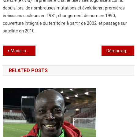
Marche (RTNM)
’, la première chaîne télévisée togolaise a connu
depuis lors, de nombreuses mutations et évolutions : premières
émissions couleurs en 1981, changement de nom en 1990,
couverture intégrale du territoire à partir de 2002, et passage sur
satellite en 2010.
Navigation
Made in Togo 2023: « Nous sommes encore maintenant très dépendants des produits importés, et notre ventre est en esclavage.Seule l’autosuffisance alimentaire peut nous délivrer….. »,Alexandre De Souza DG CETEF
Démarrage de l’examen du Brevet de Technicien
de
RELATED POSTS
l’article