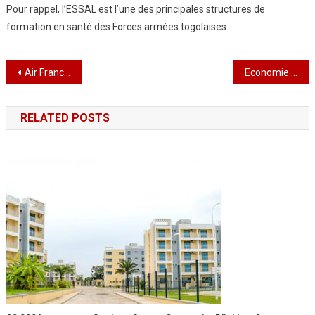
Pour rappel, l’ESSAL est l’une des principales structures de
formation en santé des Forces armées togolaises
Navigation
Air France n’a pas pu reprendre ses vols au Burkina
Economie :Malgré les chocs successifs, les perspectives de croissance du PIB de la sous-région restent positives
de
RELATED POSTS
l’article