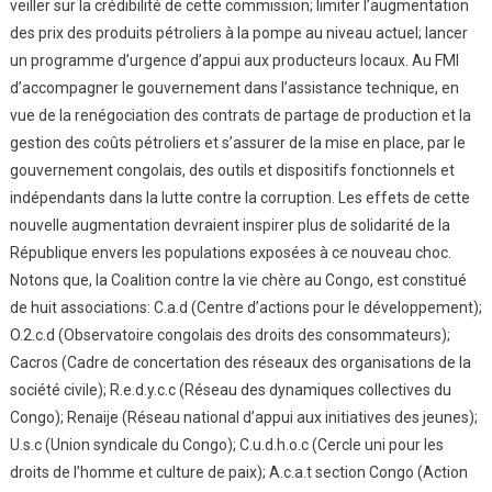
veiller sur la crédibilité de cette commission; limiter l’augmentation
des prix des produits pétroliers à la pompe au niveau actuel; lancer
un programme d’urgence d’appui aux producteurs locaux. Au FMI
d’accompagner le gouvernement dans l’assistance technique, en
vue de la renégociation des contrats de partage de production et la
gestion des coûts pétroliers et s’assurer de la mise en place, par le
gouvernement congolais, des outils et dispositifs fonctionnels et
indépendants dans la lutte contre la corruption. Les effets de cette
nouvelle augmentation devraient inspirer plus de solidarité de la
République envers les populations exposées à ce nouveau choc.
Notons que, la Coalition contre la vie chère au Congo, est constitué
de huit associations: C.a.d (Centre d’actions pour le développement);
O.2.c.d (Observatoire congolais des droits des consommateurs);
Cacros (Cadre de concertation des réseaux des organisations de la
société civile); R.e.d.y.c.c (Réseau des dynamiques collectives du
Congo); Renaije (Réseau national d’appui aux initiatives des jeunes);
U.s.c (Union syndicale du Congo); C.u.d.h.o.c (Cercle uni pour les
droits de l’homme et culture de paix); A.c.a.t section Congo (Action