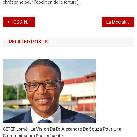
chrétienne pour l’abolition de la torture).
Navigation
TOGO: Nouvelle vision pour faire briller de mille feux le CETEF avec Dr Alexandre de Souza
La Médiatisation des relations France-Afrique, une œuvre de l’abbé Gustave Wanme dédicacée
de
RELATED POSTS
l’article
CETEF Lomé : La Vision Du Dr Alexandre De Souza Pour Une
Communication Plus Influente