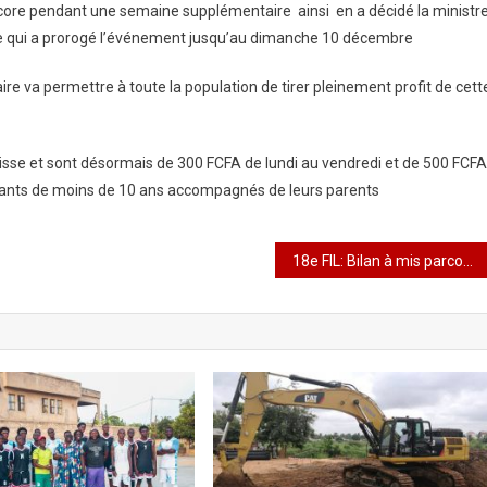
ncore pendant une semaine supplémentaire ainsi en a décidé la ministr
le qui a prorogé l’événement jusqu’au dimanche 10 décembre
re va permettre à toute la population de tirer pleinement profit de cett
 baisse et sont désormais de 300 FCFA de lundi au vendredi et de 500 FCFA
nfants de moins de 10 ans accompagnés de leurs parents
18e FIL: Bilan à mis parcours : Le DG du CETEF , Alexandre de Souza se dit satisfait