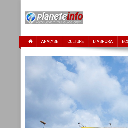
Skip
to
content
PLANETE INFO
L'actualité au quotidien
ANALYSE
CULTURE
DIASPORA
EC