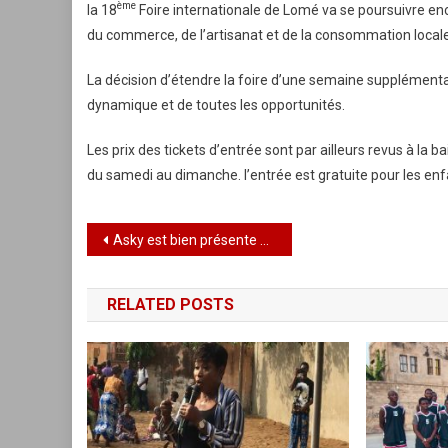
ème
la 18
Foire internationale de Lomé va se poursuivre e
du commerce, de l’artisanat et de la consommation loca
La décision d’étendre la foire d’une semaine supplémentai
dynamique et de toutes les opportunités.
Les prix des tickets d’entrée sont par ailleurs revus à la
du samedi au dimanche. l’entrée est gratuite pour les e
Navigation
Asky est bien présente à la 18 e foire de Lomé
de
RELATED POSTS
l’article