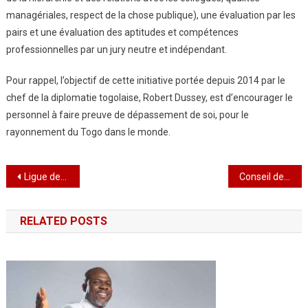
managériales, respect de la chose publique), une évaluation par les
pairs et une évaluation des aptitudes et compétences
professionnelles par un jury neutre et indépendant.
Pour rappel, l’objectif de cette initiative portée depuis 2014 par le
chef de la diplomatie togolaise, Robert Dussey, est d’encourager le
personnel à faire preuve de dépassement de soi, pour le
rayonnement du Togo dans le monde.
Navigation
Ligue des champions: L’Equipe du PSG retient son souffle
Conseil de l’entente :Rencontre des ministres des affaires étrangères à Lomé
de
RELATED POSTS
l’article