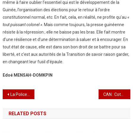
même à faire oublier l’essentiel qui est le développement de la
Guinée, l’organisation des élections pour le retour à l’ordre
constitutionnel normal, etc. En fait, cela, en réalité, ne profite qu’au
«
tout puissant colonel »
. Mais comme toujours, la presse guinéenne
résiste à la répression ; elle ne baisse pas les bras. Elle fait montre
d’une résilience et d’une détermination à saluer et à encourager. En
tout état de cause, elle est dans son bon droit de se battre pour sa
liberté, et c’est aux autorités de la Transition de savoir raison garder,
en changeant leur fusil d’épaule.
Edoé MENSAH-DOMKPIN
Navigation
La Police des eaux désormais opérationnelle au Togo
CAN : Cote D’ivoire /L’Algérie éliminée , Le coach national Djamel Belmadi en passe de démissionné
de
RELATED POSTS
l’article