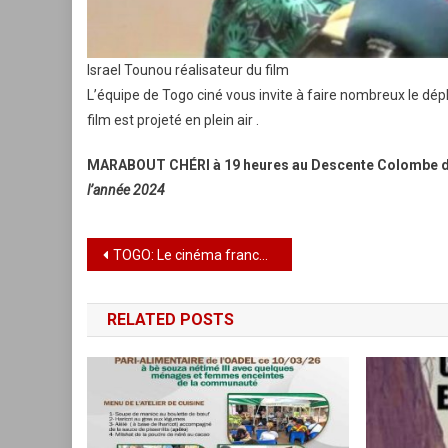
Israel Tounou réalisateur du film
L’équipe de Togo ciné vous invite à faire nombreux le dé
film est projeté en plein air .
MARABOUT CHÉRI à 19 heures au Descente Colombe de
l’année 2024
Navigation
TOGO: Le cinéma francophone et les populations Togolaises se croisent
de
RELATED POSTS
l’article