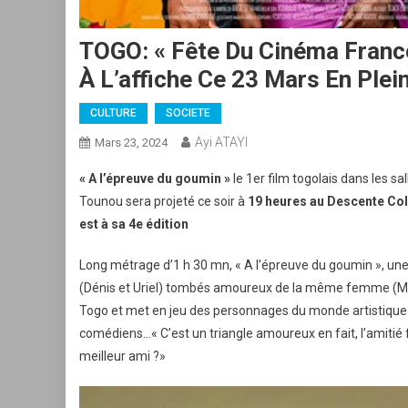
TOGO: « Fête Du Cinéma Franc
À L’affiche Ce 23 Mars En Plein
CULTURE
SOCIETE
Ayi ATAYI
Mars 23, 2024
« A l’épreuve du goumin »
le 1er film togolais dans les sa
Tounou sera projeté ce soir à
19 heures au Descente Col
est à sa 4e édition
Long métrage d’1 h 30 mn, « A l’épreuve du goumin », une
(Dénis et Uriel) tombés amoureux de la même femme (Mi
Togo et met en jeu des personnages du monde artistique et
comédiens…« C’est un triangle amoureux en fait, l’amitié 
meilleur ami ?»