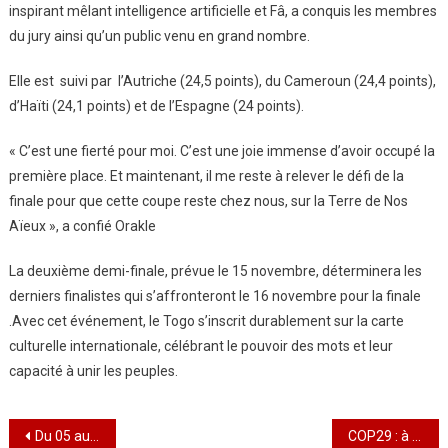
inspirant mêlant intelligence artificielle et Fâ, a conquis les membres
du jury ainsi qu’un public venu en grand nombre.
Elle est suivi par l’Autriche (24,5 points), du Cameroun (24,4 points),
d’Haïti (24,1 points) et de l’Espagne (24 points).
« C’est une fierté pour moi. C’est une joie immense d’avoir occupé la
première place. Et maintenant, il me reste à relever le défi de la
finale pour que cette coupe reste chez nous, sur la Terre de Nos
Aïeux », a confié Orakle
La deuxième demi-finale, prévue le 15 novembre, déterminera les
derniers finalistes qui s’affronteront le 16 novembre pour la finale
.Avec cet événement, le Togo s’inscrit durablement sur la carte
culturelle internationale, célébrant le pouvoir des mots et leur
capacité à unir les peuples.
Navigation
Du 05 au 30 Aout 2024: « Vacances Utiles » à Bé Souza Nétimé3/Les élèves se familiarisent avec les cours de Langues Anglaise et Chinoise
COP29 : à Bakou, le chef de l’Etat exhorte l’Afrique à une position unifiée