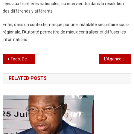
liées aux frontières nationales, ou interviendra dans la résolution
des différends y afférents.
Enfin, dans un contexte marqué par une instabilité sécuritaire sous-
régionale, l’Autorité permettra de mieux centraliser et diffuser les
informations.
Navigation
Togo: De nouvelles limitations de vitesse sont effectives
L’Agence togolaise de presse célèbre son Jubilé d’Or
de
RELATED POSTS
l’article