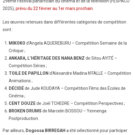
29ème Festival panafricain du cinéma et de la télévision (FESPACO
2025),
prévu du 22 février au 1er mars prochain
.
Les œuvres retenues dans différentes catégories de compétition
sont :
MIKOKO
d’Angela AQUEREBURU – Compétition Semaine de la
Critique ;
ANKARA, L’HÉRITAGE DES NANA BENZ
de Sitou AYITÉ –
Compétition Séries ;
TOILE DE PAPILLON
d’Alexandre Madina N’FALLE – Compétition
Animations ;
DÉCIDÉ
de Jude KOUDAYA – Compétition Films des Écoles de
Cinéma ;
CENT DOUZE
de Joël TCHEDRE – Compétition Perspectives ;
BROKEN DRUMS
de Marcelin BOSSOU – Yennenga
Postproduction.
Par ailleurs,
Dogossa BIRREGAH
a été sélectionné pour participer