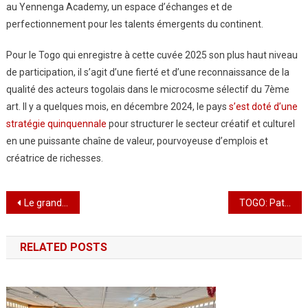
au Yennenga Academy, un espace d’échanges et de
perfectionnement pour les talents émergents du continent.
Pour le Togo qui enregistre à cette cuvée 2025 son plus haut niveau
de participation, il s’agit d’une fierté et d’une reconnaissance de la
qualité des acteurs togolais dans le microcosme sélectif du 7ème
art. Il y a quelques mois, en décembre 2024, le pays
s’est doté d’une
stratégie quinquennale
pour structurer le secteur créatif et culturel
en une puissante chaîne de valeur, pourvoyeuse d’emplois et
créatrice de richesses.
Navigation
Le grand retour de Jacky Rapon à Lomé : Une Saint-Valentin en Zouk et en Légendes
TOGO: Patrimoine culturel :Bientot la mise en place d’un musée virtuel au
de
RELATED POSTS
l’article