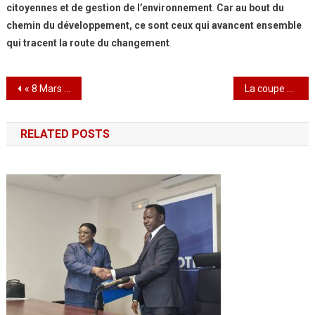
citoyennes et de gestion de l’environnement
.
Car au bout du
chemin du développement, ce sont ceux qui avancent ensemble
qui tracent la route du changement
.
Navigation
« 8 Mars 2025 : L’ONG C.A.F.E en première ligne pour l’égalité et l’autonomisation des femmes »
La coupe de la rénovation s’illustre en grand /David Ségbédji, artisan du beau jeu et du vivre-ensemble
de
RELATED POSTS
l’article