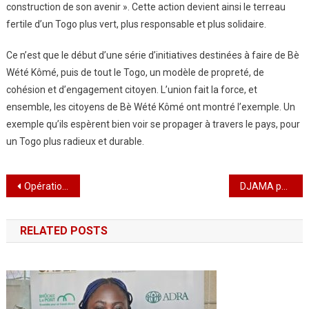
construction de son avenir ». Cette action devient ainsi le terreau
fertile d’un Togo plus vert, plus responsable et plus solidaire.
Ce n’est que le début d’une série d’initiatives destinées à faire de Bè
Wété Kômé, puis de tout le Togo, un modèle de propreté, de
cohésion et d’engagement citoyen. L’union fait la force, et
ensemble, les citoyens de Bè Wété Kômé ont montré l’exemple. Un
exemple qu’ils espèrent bien voir se propager à travers le pays, pour
un Togo plus radieux et durable.
Navigation
Opération « Togo Propre » à Bé Souza Netimé 3 : L’unité en action pour un quartier propre et solidaire
DJAMA passe en grand format : la bière togolaise lève son verre aux cinq ans de succès
de
RELATED POSTS
l’article