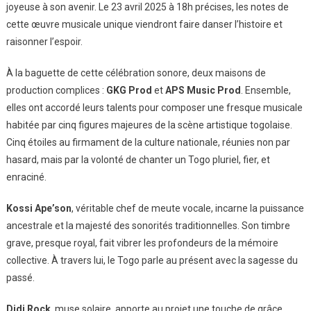
joyeuse à son avenir. Le 23 avril 2025 à 18h précises, les notes de
cette œuvre musicale unique viendront faire danser l’histoire et
raisonner l’espoir.
À la baguette de cette célébration sonore, deux maisons de
production complices :
GKG Prod
et
APS Music Prod
. Ensemble,
elles ont accordé leurs talents pour composer une fresque musicale
habitée par cinq figures majeures de la scène artistique togolaise.
Cinq étoiles au firmament de la culture nationale, réunies non par
hasard, mais par la volonté de chanter un Togo pluriel, fier, et
enraciné.
Kossi Ape’son
, véritable chef de meute vocale, incarne la puissance
ancestrale et la majesté des sonorités traditionnelles. Son timbre
grave, presque royal, fait vibrer les profondeurs de la mémoire
collective. À travers lui, le Togo parle au présent avec la sagesse du
passé.
Didi Rock
, muse solaire, apporte au projet une touche de grâce