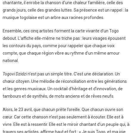
chantante, il enrobe la chanson d’une chaleur familière, celle des
grands jours, celle des grandes luttes. Sa présence est un rappel : la
musique togolaise est un arbre aux racines profondes.
Ensemble, ces cinq artistes forment la carte vivante d’un Togo
debout. L’affiche elle-même ne triche pas : leurs visages épousent
les contours du pays, comme pour rappeler que chaque voix
compte, que chaque région vibre au rythme d’un même amour
national.
Togovi Dzidzi
n’est pas un simple titre. C’est une déclaration. Un
chœur citoyen. Une mélodie de réconciliation entre les générations
et les genres musicaux. Un cocktail d’héritage et d’innovation, de
tambours et de synthés, de mots anciens et de rêves neufs.
Alors, le 23 avril, que chacun prête l’oreille. Que chacun ouvre son
cœur. Car cette chanson n’est pas seulement à écouter. Elle est à
vivre. Elle est à ressentir. Elle est le miroir chantant d’un peuple qui, à
travers ses artistes, affirme haut et fort : « Je suis Togo, et ma joie