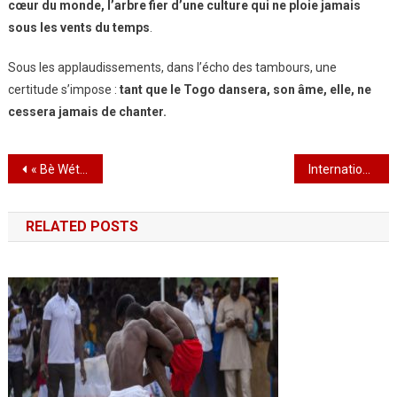
cœur du monde, l’arbre fier d’une culture qui ne ploie jamais
sous les vents du temps
.
Sous les applaudissements, dans l’écho des tambours, une
certitude s’impose :
tant que le Togo dansera, son âme, elle, ne
cessera jamais de chanter.
Navigation
« Bè Wété Kômé : À Grandes Enjambées pour un Quartier Éclatant de Propreté
International Jazz Day: Jazz à vif, Jazz en vie : Cotton Club en transe pour l’hymne du 30 avril »
de
RELATED POSTS
l’article