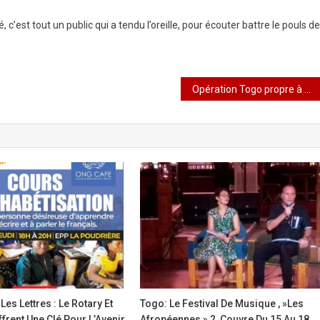
 c’est tout un public qui a tendu l’oreille, pour écouter battre le pouls de
Opération Togo propre à Bè Wété Kômé : les herbes folles tombent, la citoyenneté s’élève »
es Lettres : Le Rotary Et
Togo: Le Festival De Musique , »Les
rent Une Clé Pour L’Avenir
Afropéennes » 2, Couvre Du 15 Au 18