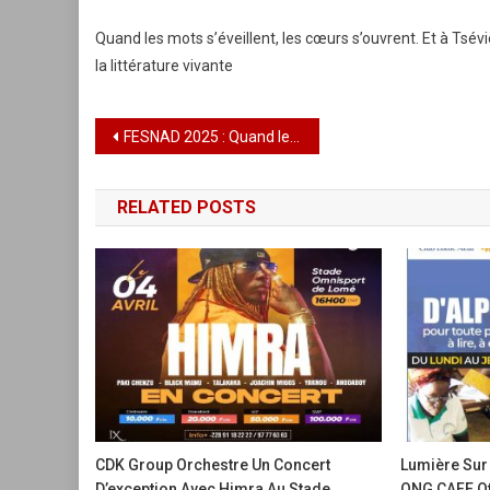
Quand les mots s’éveillent, les cœurs s’ouvrent. Et à Tsévié,
la littérature vivante
Navigation
FESNAD 2025 : Quand le Togo danse sa mémoire et chante son avenir
de
RELATED POSTS
l’article
CDK Group Orchestre Un Concert
Lumière Sur L
D’exception Avec Himra Au Stade
ONG CAFE Off