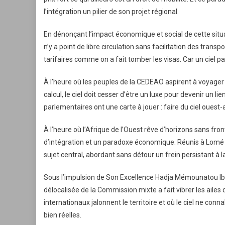
l’intégration un pilier de son projet régional.
En dénonçant l’impact économique et social de cette situat
n’y a point de libre circulation sans facilitation des transp
tarifaires comme on a fait tomber les visas. Car un ciel p
À l’heure où les peuples de la CEDEAO aspirent à voyage
calcul, le ciel doit cesser d’être un luxe pour devenir un li
parlementaires ont une carte à jouer : faire du ciel ouest-
À l’heure où l’Afrique de l’Ouest rêve d’horizons sans fr
d’intégration et un paradoxe économique. Réunis à Lomé d
sujet central, abordant sans détour un frein persistant à la l
Sous l’impulsion de Son Excellence Hadja Mémounatou I
délocalisée de la Commission mixte a fait vibrer les ailes 
internationaux jalonnent le territoire et où le ciel ne conn
bien réelles.