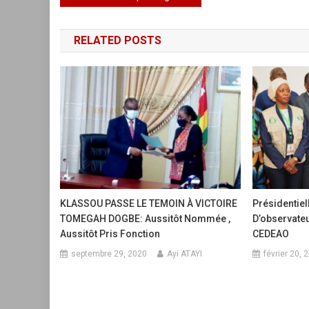
de
RELATED POSTS
l’article
KLASSOU PASSE LE TEMOIN À VICTOIRE
Présidentiel
TOMEGAH DOGBE: Aussitôt Nommée ,
D’observate
Aussitôt Pris Fonction
CEDEAO
septembre 29, 2020
Ayi ATAYI
février 20, 