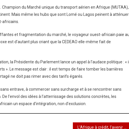
ard. Champion du Marché unique du transport aérien en Afrique (MUTAA),
ontinent. Mais même les hubs que sont Lomé ou Lagos peinent à atténuer
-africains.
uffantes et fragmentation du marché, le voyageur ouest-africain paie a
aradoxe est d’autant plus criant que la CEDEAO elle-même fait de
ion, la Présidente du Parlement lance un appel à l’audace politique : « i
orts ». Le message est clair : il est temps de faire tomber les barrières
artagé ne doit pas rimer avec des tarifs égarés.
r sans entrave, à commercer sans surcharge et à se rencontrer sans
en. De l’envol des idées à l’atterrissage des solutions concrètes, les
africain un espace d’intégration, non d’exclusion.
L’Afrique à crédit, l’avenir en débat : Lomé accueille les sentiers d’une souveraineté financière