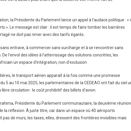
ion, la Présidente du Parlement lance un appel à l’audace politique : « i
orts ». Le message est clair : il est temps de faire tomber les barrières
artagé ne doit pas rimer avec des tarifs égarés.
r sans entrave, à commercer sans surcharge et à se rencontrer sans
en. De l’envol des idées à l’atterrissage des solutions concrètes, les
africain un espace d’intégration, non d’exclusion
ontières, le transport aérien apparaît à la fois comme une promesse
u 5 au 10 mai 2025, les parlementaires de la CEDEAO ont fait du ciel u
ibre circulation : le coût prohibitif des billets d’avion.
brahima, Présidente du Parlement communautaire, la deuxième réunion
de la réflexion. À juste titre, car dans un espace où 40 aéroports
aît pas de murs, les taxes, elles, dressent des frontières invisibles mais