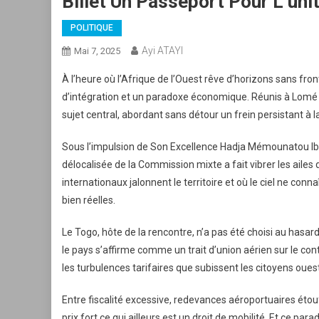
Billet Un Passeport Pour L’unit
POLITIQUE
Ayi ATAYI
Mai 7, 2025
À l’heure où l’Afrique de l’Ouest rêve d’horizons sans fr
d’intégration et un paradoxe économique. Réunis à Lomé d
sujet central, abordant sans détour un frein persistant à la l
Sous l’impulsion de Son Excellence Hadja Mémounatou I
délocalisée de la Commission mixte a fait vibrer les ailes 
internationaux jalonnent le territoire et où le ciel ne conn
bien réelles.
Le Togo, hôte de la rencontre, n’a pas été choisi au has
le pays s’affirme comme un trait d’union aérien sur le c
les turbulences tarifaires que subissent les citoyens ouest
Entre fiscalité excessive, redevances aéroportuaires éto
prix fort ce qui ailleurs est un droit de mobilité. Et ce p