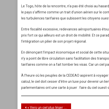
Le Togo, hôte de la rencontre, n’a pas été choisi au has
le pays s’affirme comme un trait d’union aérien sur le c
les turbulences tarifaires que subissent les citoyens ouest
Entre fiscalité excessive, redevances aéroportuaires éto
prix fort ce qui ailleurs est un droit de mobilité. Et ce p
l’intégration un pilier de son projet régional.
En dénonçant l’impact économique et social de cette situat
n’y a point de libre circulation sans facilitation des transp
tarifaires comme on a fait tomber les visas. Car un ciel p
À l’heure où les peuples de la CEDEAO aspirent à voyage
calcul, le ciel doit cesser d’être un luxe pour devenir un li
parlementaires ont une carte à jouer : faire du ciel ouest-
Navigation
« Vers un ciel plus léger : cap sur la baisse des tarifs aériens »