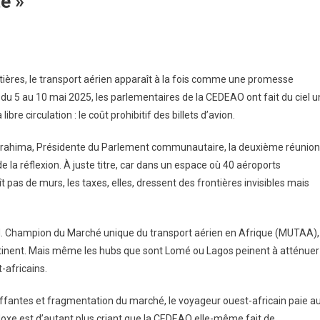
é »
ontières, le transport aérien apparaît à la fois comme une promesse
u 5 au 10 mai 2025, les parlementaires de la CEDEAO ont fait du ciel u
ibre circulation : le coût prohibitif des billets d’avion.
brahima, Présidente du Parlement communautaire, la deuxième réunion
de la réflexion. À juste titre, car dans un espace où 40 aéroports
aît pas de murs, les taxes, elles, dressent des frontières invisibles mais
ard. Champion du Marché unique du transport aérien en Afrique (MUTAA),
ontinent. Mais même les hubs que sont Lomé ou Lagos peinent à atténuer
-africains.
uffantes et fragmentation du marché, le voyageur ouest-africain paie a
aradoxe est d’autant plus criant que la CEDEAO elle-même fait de