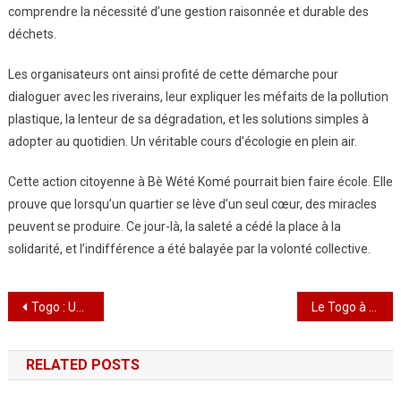
comprendre la nécessité d’une gestion raisonnée et durable des
déchets.
Les organisateurs ont ainsi profité de cette démarche pour
dialoguer avec les riverains, leur expliquer les méfaits de la pollution
plastique, la lenteur de sa dégradation, et les solutions simples à
adopter au quotidien. Un véritable cours d’écologie en plein air.
Cette action citoyenne à Bè Wété Komé pourrait bien faire école. Elle
prouve que lorsqu’un quartier se lève d’un seul cœur, des miracles
peuvent se produire. Ce jour-là, la saleté a cédé la place à la
solidarité, et l’indifférence a été balayée par la volonté collective.
Navigation
Togo : Un cas de variole du singe confirmé dans le Grand Lomé, des mesures de prévention renforcées
Le Togo à l’heure du grand braquet : le 30ème Tour s’élance pour une symphonie de bitume !
de
RELATED POSTS
l’article