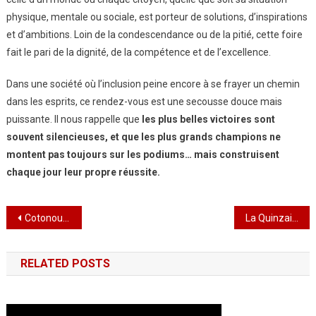
physique, mentale ou sociale, est porteur de solutions, d’inspirations
et d’ambitions. Loin de la condescendance ou de la pitié, cette foire
fait le pari de la dignité, de la compétence et de l’excellence.
Dans une société où l’inclusion peine encore à se frayer un chemin
dans les esprits, ce rendez-vous est une secousse douce mais
puissante. Il nous rappelle que
les plus belles victoires sont
souvent silencieuses, et que les plus grands champions ne
montent pas toujours sur les podiums… mais construisent
chaque jour leur propre réussite.
Navigation
Cotonou, Capitale d’une Francophonie Parlementaire en Mouvement : Le Togo en Première Ligne
La Quinzaine de l’Environnement et du Développement Durable lancée : Le Togo sème son avenir vert
de
RELATED POSTS
l’article