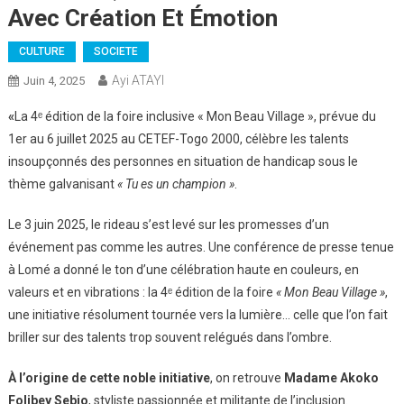
Avec Création Et Émotion
CULTURE
SOCIETE
Ayi ATAYI
Juin 4, 2025
«
La 4ᵉ édition de la foire inclusive « Mon Beau Village », prévue du
1er au 6 juillet 2025 au CETEF-Togo 2000, célèbre les talents
insoupçonnés des personnes en situation de handicap sous le
thème galvanisant
« Tu es un champion »
.
Le 3 juin 2025, le rideau s’est levé sur les promesses d’un
événement pas comme les autres. Une conférence de presse tenue
à Lomé a donné le ton d’une célébration haute en couleurs, en
valeurs et en vibrations : la 4ᵉ édition de la foire
« Mon Beau Village »
,
une initiative résolument tournée vers la lumière… celle que l’on fait
briller sur des talents trop souvent relégués dans l’ombre.
À l’origine de cette noble initiative
, on retrouve
Madame Akoko
Folibey Sebio
, styliste passionnée et militante de l’inclusion.