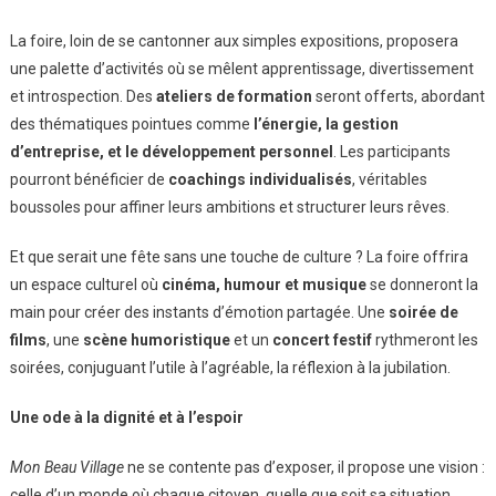
La foire, loin de se cantonner aux simples expositions, proposera
une palette d’activités où se mêlent apprentissage, divertissement
et introspection. Des
ateliers de formation
seront offerts, abordant
des thématiques pointues comme
l’énergie, la gestion
d’entreprise, et le développement personnel
. Les participants
pourront bénéficier de
coachings individualisés
, véritables
boussoles pour affiner leurs ambitions et structurer leurs rêves.
Et que serait une fête sans une touche de culture ? La foire offrira
un espace culturel où
cinéma, humour et musique
se donneront la
main pour créer des instants d’émotion partagée. Une
soirée de
films
, une
scène humoristique
et un
concert festif
rythmeront les
soirées, conjuguant l’utile à l’agréable, la réflexion à la jubilation.
Une ode à la dignité et à l’espoir
Mon Beau Village
ne se contente pas d’exposer, il propose une vision :
celle d’un monde où chaque citoyen, quelle que soit sa situation