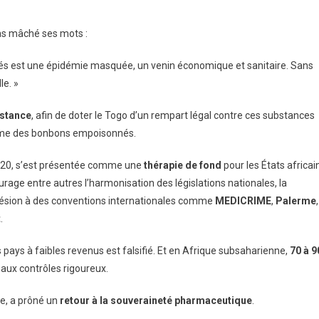
pas mâché ses mots :
ifiés est une épidémie masquée, un venin économique et sanitaire. Sans
le. »
nstance
, afin de doter le Togo d’un rempart légal contre ces substances
omme des bonbons empoisonnés.
2020, s’est présentée comme une
thérapie de fond
pour les États africai
urage entre autres l’harmonisation des législations nationales, la
adhésion à des conventions internationales comme
MEDICRIME
,
Palerme
,
t
.
 pays à faibles revenus est falsifié. Et en Afrique subsaharienne,
70 à 9
aux contrôles rigoureux.
le, a prôné un
retour à la souveraineté pharmaceutique
.