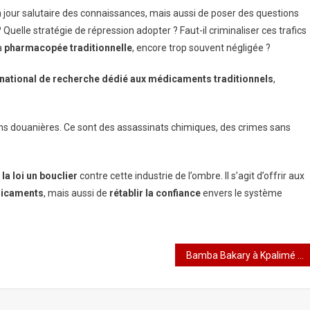
 jour salutaire des connaissances, mais aussi de poser des questions
Quelle stratégie de répression adopter ? Faut-il criminaliser ces trafics
a
pharmacopée traditionnelle
, encore trop souvent négligée ?
e national de recherche dédié aux médicaments traditionnels
,
ns douanières. Ce sont des assassinats chimiques, des crimes sans
 la loi un bouclier
contre cette industrie de l’ombre. Il s’agit d’offrir aux
édicaments
, mais aussi de
rétablir la confiance
envers le système
Bamba Bakary à Kpalimé : Le roi du verbe et du rire en hôte d’honneur du Boom Festival