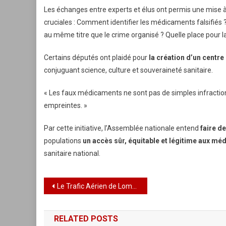
Les échanges entre experts et élus ont permis une mise à
cruciales : Comment identifier les médicaments falsifiés ? 
au même titre que le crime organisé ? Quelle place pour l
Certains députés ont plaidé pour
la création d’un centr
conjuguant science, culture et souveraineté sanitaire.
« Les faux médicaments ne sont pas de simples infractio
empreintes. »
Par cette initiative, l’Assemblée nationale entend
faire de
populations
un accès sûr, équitable et légitime aux m
sanitaire national.
Navigation
Le Trafic Aérien de Lomé en Plein Essor au Premier Trimestre 2025
de
RELATED POSTS