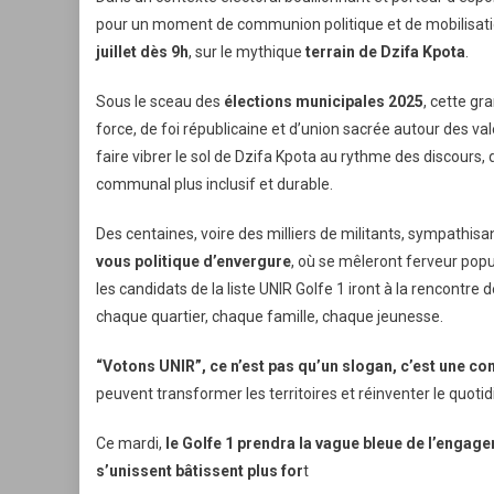
pour un moment de communion politique et de mobilisati
juillet dès 9h
, sur le mythique
terrain de Dzifa Kpota
.
Sous le sceau des
élections municipales 2025
, cette g
force, de foi républicaine et d’union sacrée autour des v
faire vibrer le sol de Dzifa Kpota au rythme des discour
communal plus inclusif et durable.
Des centaines, voire des milliers de militants, sympathisa
vous politique d’envergure
, où se mêleront ferveur pop
les candidats de la liste UNIR Golfe 1 iront à la rencontre
chaque quartier, chaque famille, chaque jeunesse.
“Votons UNIR”, ce n’est pas qu’un slogan, c’est une co
peuvent transformer les territoires et réinventer le quotid
Ce mardi,
le Golfe 1 prendra la vague bleue de l’engag
s’unissent bâtissent plus for
t