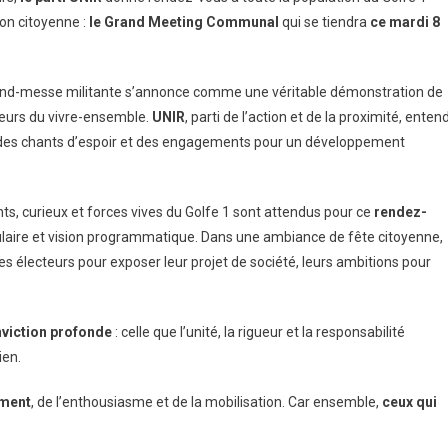
on citoyenne :
le Grand Meeting Communal
qui se tiendra
ce mardi 8
rand-messe militante s’annonce comme une véritable démonstration de
aleurs du vivre-ensemble.
UNIR
, parti de l’action et de la proximité, enten
s, des chants d’espoir et des engagements pour un développement
nts, curieux et forces vives du Golfe 1 sont attendus pour ce
rendez-
ulaire et vision programmatique. Dans une ambiance de fête citoyenne,
 des électeurs pour exposer leur projet de société, leurs ambitions pour
nviction profonde
: celle que l’unité, la rigueur et la responsabilité
ien.
ement
, de l’enthousiasme et de la mobilisation. Car ensemble,
ceux qui