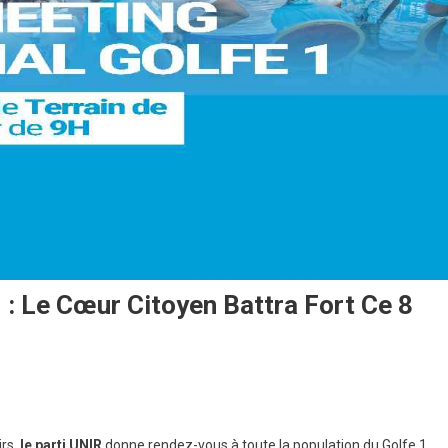
 : Le Cœur Citoyen Battra Fort Ce 8
irs,
le parti UNIR
donne rendez-vous à toute la population du Golfe 1