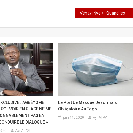
Venavi Nye » : Quand les Marionnettes Réveillent les Mémoires Enfouies
EXCLUSIVE : AGBÉYOMÉ
Le Port De Masque Désormais
E POUVOIR EN PLACE NE ME
Obligatoire Au Togo
SONNABLEMENT PAS EN
juin 11, 2020
Ayi ATAYI
CONDUIRE LE DIALOGUE »
2020
Ayi ATAYI