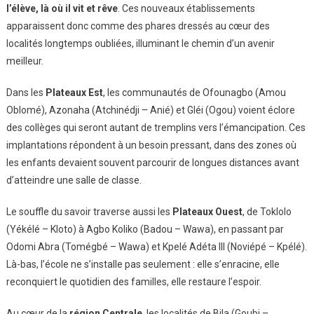
l’élève, là où il vit et rêve
. Ces nouveaux établissements
apparaissent donc comme des phares dressés au cœur des
localités longtemps oubliées, illuminant le chemin d’un avenir
meilleur.
Dans les
Plateaux Est
, les communautés de Ofounagbo (Amou
Oblomé), Azonaha (Atchinédji – Anié) et Gléi (Ogou) voient éclore
des collèges qui seront autant de tremplins vers l’émancipation. Ces
implantations répondent à un besoin pressant, dans des zones où
les enfants devaient souvent parcourir de longues distances avant
d’atteindre une salle de classe.
Le souffle du savoir traverse aussi les
Plateaux Ouest
, de Toklolo
(Yékélé – Kloto) à Agbo Koliko (Badou – Wawa), en passant par
Odomi Abra (Tomégbé – Wawa) et Kpelé Adéta III (Noviépé – Kpélé).
Là-bas, l’école ne s’installe pas seulement : elle s’enracine, elle
reconquiert le quotidien des familles, elle restaure l’espoir.
Au cœur de la
région Centrale
, les localités de Bila (Goubi –