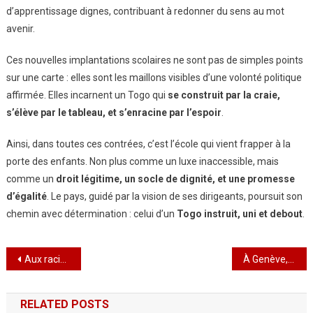
d’apprentissage dignes, contribuant à redonner du sens au mot
avenir.
Ces nouvelles implantations scolaires ne sont pas de simples points
sur une carte : elles sont les maillons visibles d’une volonté politique
affirmée. Elles incarnent un Togo qui
se construit par la craie,
s’élève par le tableau, et s’enracine par l’espoir
.
Ainsi, dans toutes ces contrées, c’est l’école qui vient frapper à la
porte des enfants. Non plus comme un luxe inaccessible, mais
comme un
droit légitime, un socle de dignité, et une promesse
d’égalité
. Le pays, guidé par la vision de ses dirigeants, poursuit son
chemin avec détermination : celui d’un
Togo instruit, uni et debout
.
Navigation
Aux racines du spectacle : quand Lamane fait battre le cœur de la tradition
À Genève, le Togo fait entendre la voix du dialogue : un parlement enraciné dans le multilatéralisme, les branches tendues vers la paix
de
RELATED POSTS