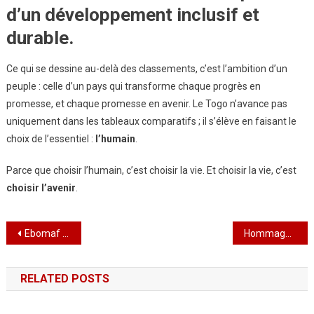
d’un développement inclusif et
durable.
Ce qui se dessine au-delà des classements, c’est l’ambition d’un
peuple : celle d’un pays qui transforme chaque progrès en
promesse, et chaque promesse en avenir. Le Togo n’avance pas
uniquement dans les tableaux comparatifs ; il s’élève en faisant le
choix de l’essentiel :
l’humain
.
Parce que choisir l’humain, c’est choisir la vie. Et choisir la vie, c’est
choisir l’avenir
.
Navigation
Ebomaf : Mahamadou Bonkoungou : de l’audace aux fondations, bâtisseur d’une Afrique debout
Hommage aux Sentinelles de la Nation : le Togo se souvient du 23 Septembre
de
RELATED POSTS
l’article