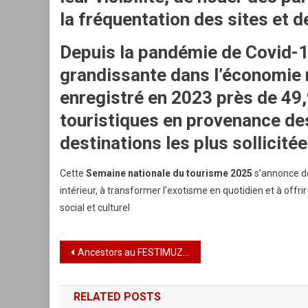
la fréquentation des sites et d
Depuis la pandémie de Covid-1
grandissante dans l’économie 
enregistré en 2023 près de
49,
touristiques
en provenance des
destinations les plus sollicité
Cette
Semaine nationale du tourisme 2025
s’annonce do
intérieur, à transformer l’exotisme en quotidien et à off
social et culturel
Navigation
Ancestors au FESTIMUZ 6 : Quand les Racines Résonnent et Élèvent l’Âme
de
RELATED POSTS
l’article