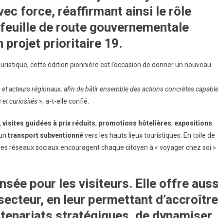
vec force, réaffirmant ainsi le rôle
 feuille de route gouvernementale
on
projet prioritaire 19
.
 touristique, cette édition pionnière est l’occasion de donner un nouveau
 et acteurs régionaux, afin de bâtir ensemble des actions concrètes capabl
 et curiosités
», a-t-elle confié.
,
visites guidées à prix réduits
,
promotions hôtelières
,
expositions
 un
transport subventionné
vers les hauts lieux touristiques. En toile de
 les réseaux sociaux encouragent chaque citoyen à « voyager chez soi »
sée pour les visiteurs. Elle offre auss
secteur
, en leur permettant d’accroître
artenariats stratégiques, de dynamiser