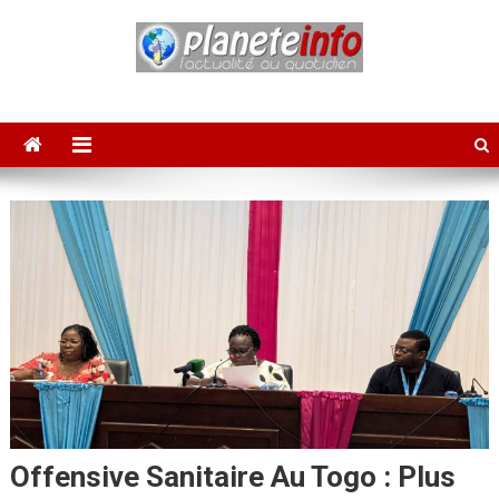
Skip
to
content
PLANETE INFO
L'actualité au quotidien
Offensive Sanitaire Au Togo : Plus