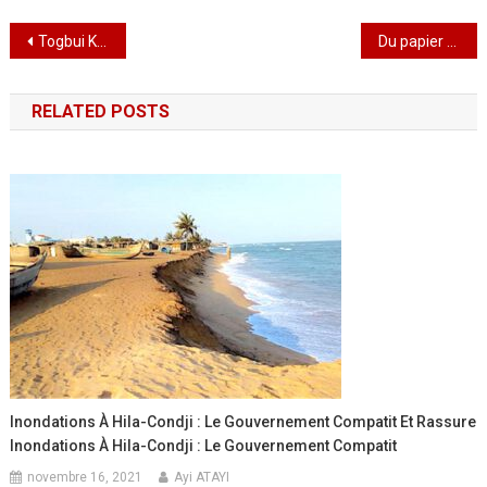
Navigation
Togbui Koffi Ebénézer Vovolité Agbetiafa II : quand la chefferie se conjugue au présent et éclaire l’avenir de Souza Netimé 2
Du papier au pixel : le Togo officialise l’état civil en ligne
de
RELATED POSTS
l’article
Inondations À Hila-Condji : Le Gouvernement Compatit Et Rassure
Inondations À Hila-Condji : Le Gouvernement Compatit
novembre 16, 2021
Ayi ATAYI