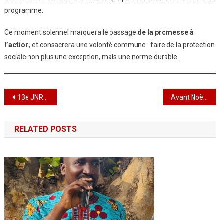
programme.
Ce moment solennel marquera le passage
de la promesse à
l’action
, et consacrera une volonté commune : faire de la protection
sociale non plus une exception, mais une norme durable..
Navigation
13e JNRD : La Gratitude en Étendard : le Togo renouvelle son Alliance spirituelle
Avant Noël, la Paix prend voix : Maranatha résonne à Notre-Dame du Liban
de
RELATED POSTS
l’article