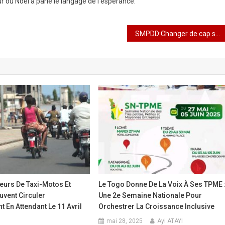
où Noël a parlé le langage de l’espérance.
SMPDD:Changer de cap sans perdre le nord : Attiogbé Marcelle à la tête des programmes
eurs De Taxi-Motos Et
Le Togo Donne De La Voix À Ses TPME 
uvent Circuler
Une 2e Semaine Nationale Pour
En Attendant Le 11 Avril
Orchestrer La Croissance Inclusive
mai 28, 2025
Ayi ATAYI