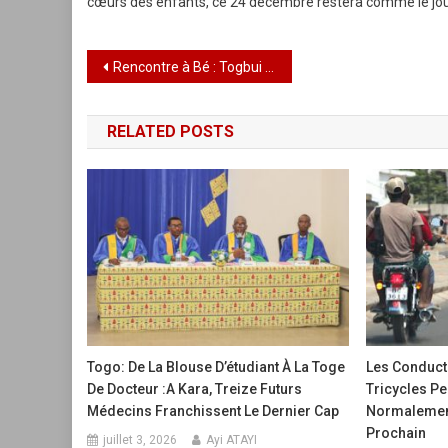
cœurs des enfants, ce 24 décembre restera comme le jour 
Navigation
Rencontre à Bé : Togbui Adéla Aklassou IV échange avec la délégation UNIR Golfe 1
de
RELATED POSTS
l’article
Togo: De La Blouse D’étudiant À La Toge
Les Conduct
De Docteur :A Kara, Treize Futurs
Tricycles Pe
Médecins Franchissent Le Dernier Cap
Normalement 
Prochain
juillet 3, 2026
Ayi ATAYI