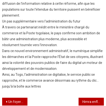
diffusion de l’information relative à cette réforme, afin que les
populations sur toute l’étendue du territoire puissent en bénéficier
pleinement.
Un pas supplémentaire vers l’administration du futur
À travers ce partenariat inédit entre le ministère chargé du
commerce et la Poste togolaise, le pays confirme son ambition de
bâtir une administration plus moderne, plus accessible et
résolument tournée vers l’innovation.
Dans ce nouvel environnement administratif, le numérique simplifie
les démarches et la Poste rapproche l’État de ses citoyens, illustrant
ainsi la volonté des pouvoirs publics de faire du digital un moteur de
développement et de modernisation.
Ainsi, au Togo, l’administration se digitalise, le service public se
rapproche, et le commerce avance désormais au rythme du clic…
jusqu’à la boîte aux lettres
Navigation
Un foyer pour l’espoir : la MAED lance un appel aux cœurs et aux consciences
Himra enflamme Lomé : quand les billets s’arrachent déjà pour le concert du 4 avril