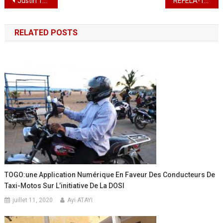
Navigation
Justin Tchilabalo Pilante aux commandes de la CRT
REFELA-Togo : une nouvelle ère s’ouvre sous la présidence de Ywassa Rachel Woedina
de
RELATED POSTS
l’article
TOGO:une Application Numérique En Faveur Des Conducteurs De
Taxi-Motos Sur L’initiative De La DOSI
juillet 11, 2020
Ayi ATAYI